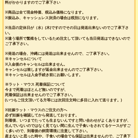
料がかかりますのでご了承下さい
※商品は全て現金特価、税込み価格になります。
※振込み、キャッシュレス決済の場合は税別になります。
※当店の定休日が（水）(木)ですのでその日は発送出来ないのでご了承下さ
い。
※違う場所で繁殖をしているため注文して頂いても当日発送はできないので
ご了承下さい。
※発送の場合、沖縄には発送は出来ませんので、ご了承下さい。
※キャンセルについて
※入金後のキャンセルは出来ません。
キャンセルは致しますが返金出来ませんのでご了承下さい。
※キャンセルは入金手続き前にお願いします。
※ラット・マウス 死着保証について
今まで死着はほとんど無いのですが、
死着保証は出来ませんのでご了承下さい。
(いつもご注文頂いてる方等には次回注文時に多目に入れて送ります。)
※妊娠ラット・マウスのご注文の方へ
必ず妊娠を確認してから発送しております。
到着後、いつまでたっても生まないんですと問い合わせがよくありますが、
生んでいないのではなく見てない間に生んで子食いをされてるケースがすご
く多いので、到着後の飼育環境に注意して下さい。
産まないと思った時や、子食いの場合でも保証は出来ませんので、ご了承下