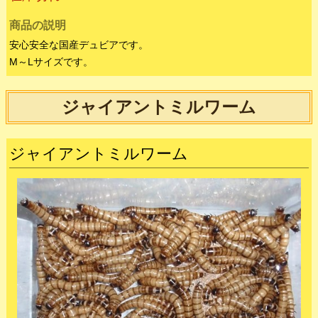
デュビア
デュビア M～L
330
価格：
円
+ 配送料金
デュビア10匹
デュビア50匹
デュビア100匹
330円
1,500円
3,000円
在庫切れ
商品の説明
安心安全な国産デュビアです。
M～Lサイズです。