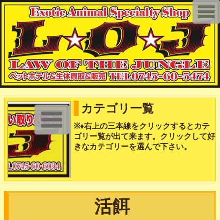
T
o
g
g
l
e
n
a
v
i
g
a
t
i
カテゴリ一覧
o
n
※♦️右上の三本線をクリックするとカテ
ゴリー覧が出て来ます。クリックして好
きなカテゴリーを選んで下さい。
活餌