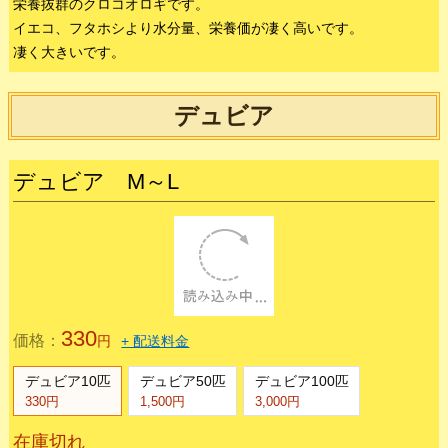
33
価格：
円
+ 配送料金
コオロギ1匹～30匹
コオロギ50匹
コオロギ100匹
33円
1,100円
2,200円
在庫あり
数量：
カゴに入れる
商品の説明
栄養抜群のクロコオロギです。
イエコ、フタホシより水分量、栄養価が凄く高いです。
凄く大きいです。