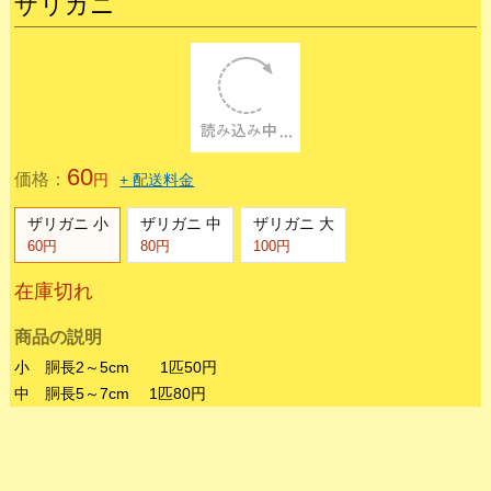
1,100
価格：
円
+ 配送料金
ジャイミル100匹
ジャイミル300匹
ジャイミル500匹
1,100円
2,750円
4,000円
在庫切れ
商品の説明
ジャイアントミルワーム
約4cm～5cmぐらいです。
ザリガニ(期間限定)
ザリガニ